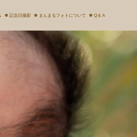
ム
✽ 記念日撮影
✽ まんまるフォトについて
✽ Q＆Ａ