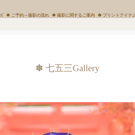
ズ
✽ ご予約～撮影の流れ
✽ 撮影に関するご案内
✽ プリントアイテ
✽ 七五三Gallery