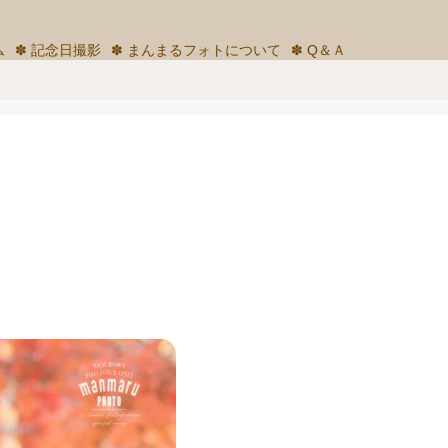
ム
✽ 記念日撮影
✽ まんまるフォトについて
✽ Q＆Ａ