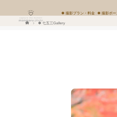
✽ 撮影プラン・料金
✽ 撮影ポー
✽ 七五三Gallery